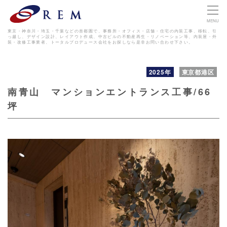
MENU
東京・神奈川・埼玉・千葉などの首都圏で、事務所・オフィス・店舗・住宅の内装工事、移転、引
っ越し、デザイン設計、レイアウト作成、
中古ビルの不動産再生・リノベーション等、内装屋・外
装・改修工事業者、トータルプロデュース会社をお探しなら是非お問い合わせ下さい。
2025年
東京都港区
南青山 マンションエントランス工事/66
坪