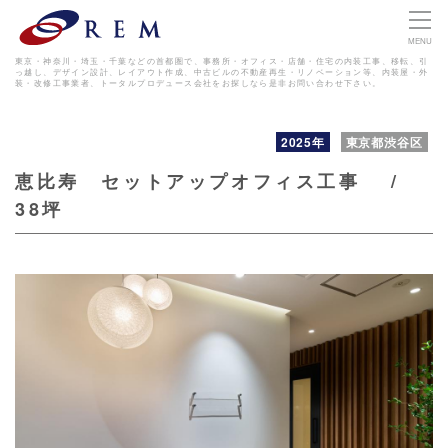
MENU
東京・神奈川・埼玉・千葉などの首都圏で、事務所・オフィス・店舗・住宅の内装工事、移転、引
っ越し、デザイン設計、レイアウト作成、
中古ビルの不動産再生・リノベーション等、内装屋・外
装・改修工事業者、トータルプロデュース会社をお探しなら是非お問い合わせ下さい。
2025年
東京都渋谷区
恵比寿 セットアップオフィス工事 /
38坪