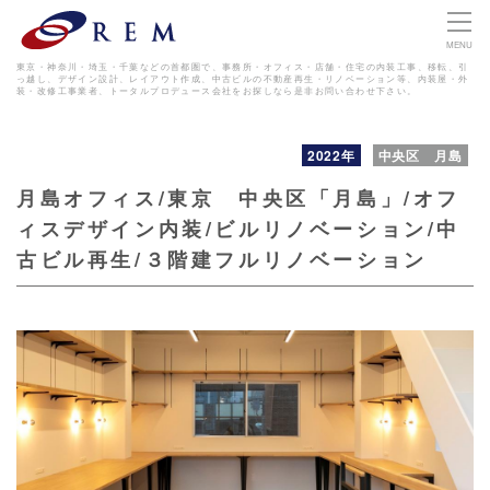
MENU
東京・神奈川・埼玉・千葉などの首都圏で、事務所・オフィス・店舗・住宅の内装工事、移転、引
っ越し、デザイン設計、レイアウト作成、
中古ビルの不動産再生・リノベーション等、内装屋・外
装・改修工事業者、トータルプロデュース会社をお探しなら是非お問い合わせ下さい。
2022年
中央区 月島
月島オフィス/東京 中央区「月島」/オフ
ィスデザイン内装/ビルリノベーション/中
古ビル再生/３階建フルリノベーション