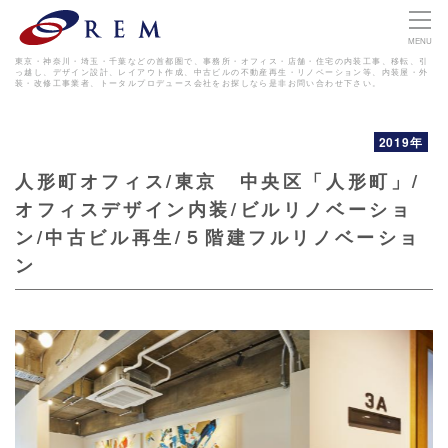
MENU
東京・神奈川・埼玉・千葉などの首都圏で、事務所・オフィス・店舗・住宅の内装工事、移転、引
っ越し、デザイン設計、レイアウト作成、
中古ビルの不動産再生・リノベーション等、内装屋・外
装・改修工事業者、トータルプロデュース会社をお探しなら是非お問い合わせ下さい。
2019年
人形町オフィス/東京 中央区「人形町」/
オフィスデザイン内装/ビルリノベーショ
ン/中古ビル再生/５階建フルリノベーショ
ン