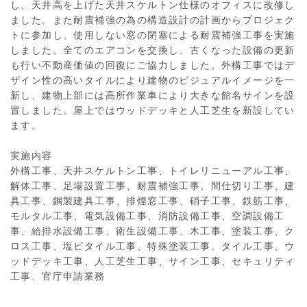
し、天井高を上げた天井スケルトン仕様のオフィスに改修し
ました。また耐震補強の為の構造設計の計画からプロジェク
トに参加し、使用しない窓の閉塞による耐震補強工事を実施
しました。全てのエアコンを交換し、古くなった設備の更新
も行い不動産価値の回復にご協力しました。外構工事ではデ
ザイン性の高いタイルにより建物のビジュアルイメージを一
新し、建物上部には高所作業車により大きな館名サインを設
置しました。屋上ではウッドデッキと人工芝生を新設してい
ます。
実施内容
外構工事、天井スケルトン工事、トイレリニューアル工事、
解体工事、足場設置工事、耐震補強工事、間仕切り工事、建
具工事、鋼製建具工事、排煙窓工事、硝子工事、鉄筋工事、
モルタル工事、電気設備工事、消防設備工事、空調設備工
事、給排水設備工事、衛生設備工事、木工事、塗装工事、ク
ロス工事、塩ビタイル工事、特殊塗装工事、タイル工事、ウ
ッドデッキ工事、人工芝生工事、サイン工事、セキュリティ
工事、官庁申請業務