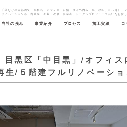
・千葉などの首都圏で、事務所・オフィス・店舗・住宅の内装工事、移転、引っ越し、
・リノベーション等、内装屋・外装・改修工事業者、トータルプロデュース会社をお探
当社の強み
事業紹介
プロセス
施工実績
コ
 目黒区「中目黒」/オフィス
再生/５階建フルリノベーショ