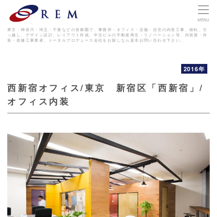
MENU
東京・神奈川・埼玉・千葉などの首都圏で、事務所・オフィス・店舗・住宅の内装工事、移転、引
っ越し、デザイン設計、レイアウト作成、
中古ビルの不動産再生・リノベーション等、内装屋・外
装・改修工事業者、トータルプロデュース会社をお探しなら是非お問い合わせ下さい。
2016年
西新宿オフィス/東京 新宿区「西新宿」/
オフィス内装